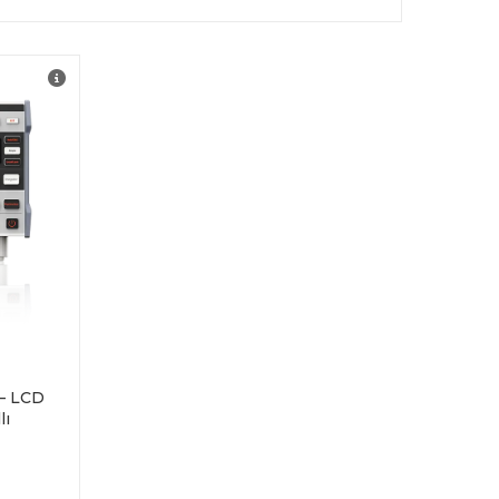
 PDF
 – LCD
lı