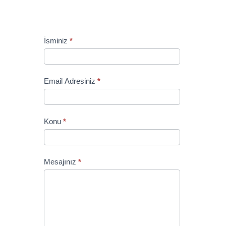
Contact
İsminiz
*
Us
Email Adresiniz
*
Konu
*
Mesajınız
*