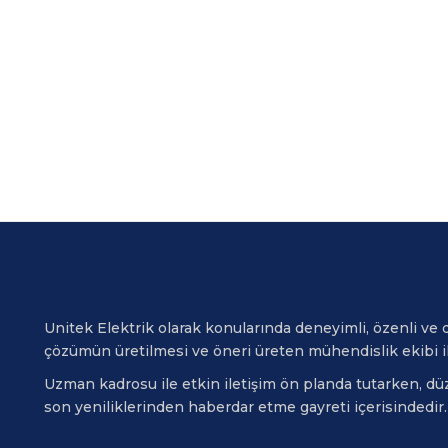
Unitek Elektrik olarak konularında deneyimli, özenli ve di
çözümün üretilmesi ve öneri üreten mühendislik ekibi i
Uzman kadrosu ile etkin iletişim ön planda tutarken, düze
son yeniliklerinden haberdar etme gayreti içerisindedir.