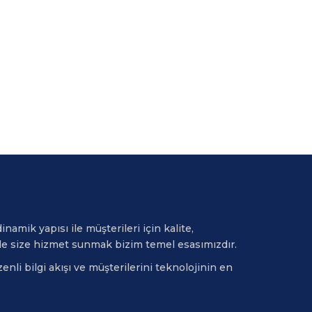
namik yapısı ile müşterileri için kalite,
le size hizmet sunmak bizim temel esasımızdır.
nli bilgi akışı ve müşterilerini teknolojinin en