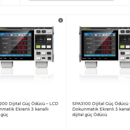
Teknik Doküman
İndir
00 Dijital Güç Ödücü – LCD
SPA3100 Dijital Güç Ödücü
matik Ekranlı 3 kanallı
Dokunmatik Ekranlı 3 kanal
l güç
dijital güç Ödücü
nik Doküman PDF