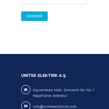
GÖNDER
UNITEK ELEKTRIK A.Ş.
Seyrantepe Mah. Zemzem Sk. No: 1
Kağıthane, İstanbul
info@unitekelektrik.com