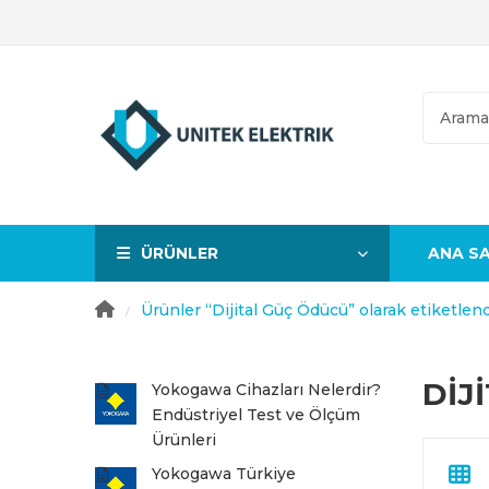
ÜRÜNLER
ANA S
Genel Amaçlı Pensampermetreler
AC Yüksek Voltaj Pensampermetreler
Yüksek Gerilim Faz Test Cihazlar
Ürünler “Dijital Güç Ödücü” olarak etiketlend
/
DIJ
Yokogawa Cihazları Nelerdir?
Endüstriyel Test ve Ölçüm
Ürünleri
Yokogawa Türkiye