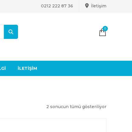
0212 222 87 36
İletişim
0
LGI
İLETIŞIM
2 sonucun tümü gösteriliyor
EN
YENIYE
GÖRE
SIRALANDI