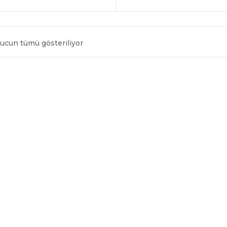
ucun tümü gösteriliyor
EN
YENIYE
GÖRE
SIRALANDI