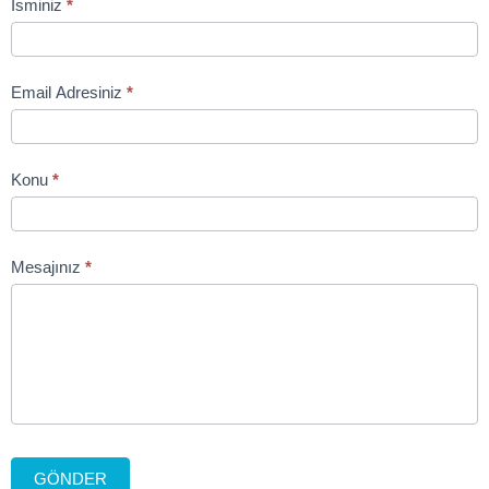
Contact
İsminiz
*
Us
Email Adresiniz
*
Konu
*
Mesajınız
*
GÖNDER