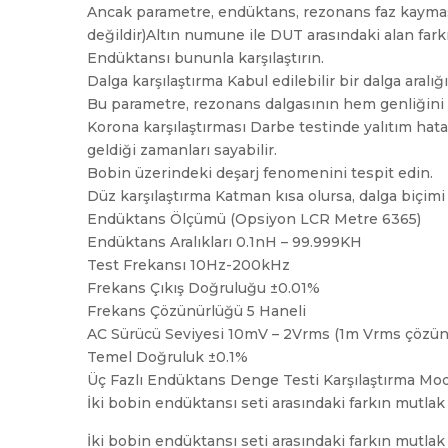
Ancak parametre, endüktans, rezonans faz kayması
değildir)Altın numune ile DUT arasındaki alan fark
Endüktansı bununla karşılaştırın.
Dalga karşılaştırma Kabul edilebilir bir dalga aralığ
Bu parametre, rezonans dalgasının hem genliğini he
Korona karşılaştırması Darbe testinde yalıtım ha
geldiği zamanları sayabilir.
Bobin üzerindeki deşarj fenomenini tespit edin.
Düz karşılaştırma Katman kısa olursa, dalga biçimi 
Endüktans Ölçümü (Opsiyon LCR Metre 6365)
Endüktans Aralıkları 0.1nH – 99.999KH
Test Frekansı 10Hz-200kHz
Frekans Çıkış Doğruluğu ±0.01%
Frekans Çözünürlüğü 5 Haneli
AC Sürücü Seviyesi 10mV – 2Vrms (1m Vrms çözün
Temel Doğruluk ±0.1%
Üç Fazlı Endüktans Denge Testi Karşılaştırma Mo
İki bobin endüktansı seti arasındaki farkın mutlak
İki bobin endüktansı seti arasındaki farkın mutla