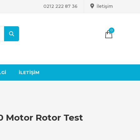
0212 222 87 36
İletişim
0
LGI
İLETIŞIM
0 Motor Rotor Test