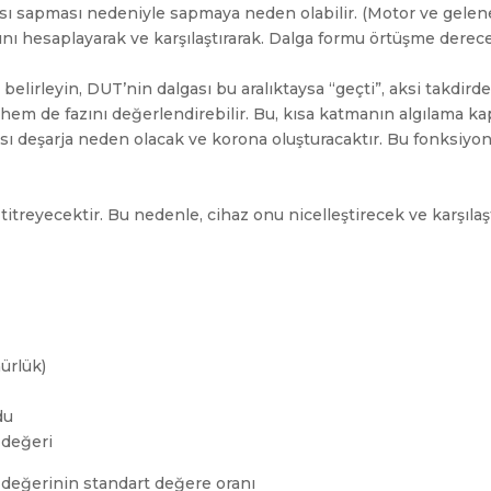
 sapması nedeniyle sapmaya neden olabilir. (Motor ve geleneks
ını hesaplayarak ve karşılaştırarak. Dalga formu örtüşme derece
ı belirleyin, DUT’nin dalgası bu aralıktaysa “geçti”, aksi takdirde
m de fazını değerlendirebilir. Bu, kısa katmanın algılama kapas
tası deşarja neden olacak ve korona oluşturacaktır. Bu fonks
titreyecektir. Bu nedenle, cihaz onu nicelleştirecek ve karşılaşt
ürlük)
du
 değeri
k değerinin standart değere oranı