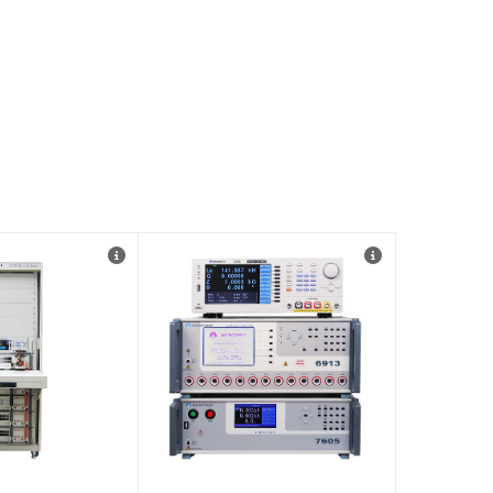
ekans grafik
Özellikler
izi
Hipot/Kaçak Akım
nıtı 100Hz-
Yalıtım direnci
Sargı Katmanı kısa Testi
kımı Max.320A
Direksiyon testi
Endüktans Testi
 fonksiyonu
Aynı anda birden fazla DUT
irgenlik-μr