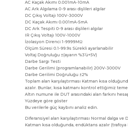
AC Kaçak Akımı 0.001mA-10mA
AC Ark Algılama 0-9 arası dişlileri algılar
DC Çıkış Voltajı 100V-3000V
DC Kaçak Akımı 0.001mA-5mA
DC Ark Tespiti 0-9 arası dişlileri algılar
IR Çıkış Voltajı 100V-1000V
İzolasyon Direnci 1-9999MΩ
Ölçüm Süresi 0.1-99.9s Sürekli ayarlanabilir
Voltaj Doğruluğu ±(ayarın %3’ü+5V)
Darbe Sargı Testi
Darbe Gerilimi (programlanabilir) 200V-3000V
Darbe Gerilimi Doğruluğu ±2%
Toplam alan karşılaştırması Katman kısa olduğunda
azalır. Bunlar, kısa katmanı kontrol ettiğimiz teme
Altın numune ile DUT arasındaki alan farkını hesapl
Yüzdeye göre göster
Bu verilerle güç kaybını analiz edin.
Diferansiyel alan karşılaştırması Normal dalga ve DU
Katman kısa olduğunda, endüktans azalır (trafoya be