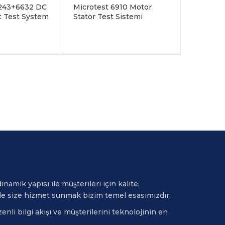
setini test edebilir
 ardışık
6243+6632 DC
Microtest 6910 Motor
4-Wire DC Direnç ölçümü
t Test System
Stator Test Sistemi
güç çıkışı
diğerlerinden daha doğru
Analizörü
olacaktır
a Direct Handler
Dalga formu karşılaştırmalı
 kontrolü
Impulse/Surge, tahribatsız bir
tre modu ve
analizdir
u, süpürme
Çince/İngilizce ekran keyfi
olarak değiştirilebilir
namik yapısı ile müşterileri için kalite,
le size hizmet sunmak bizim temel esasımızdır.
nli bilgi akışı ve müşterilerini teknolojinin en