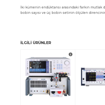
İki kümenin endüktansı arasındaki farkın mutlak d
bobin sayısı ve üç bobin setinin ölçülen direncin
İLGILI ÜRÜNLER
Akım ve frekans grafik
tarama analizi
AC / DC Dual
Frekans yanıtı 100Hz-
hour meter
3MHz
Wide range 
DC Bias Akımı Max.60A
Connection s
(6210)
attached
DCR Ölçüm fonksiyonu
Standby Power
Dahili Geçirgenlik-μr
0.001W