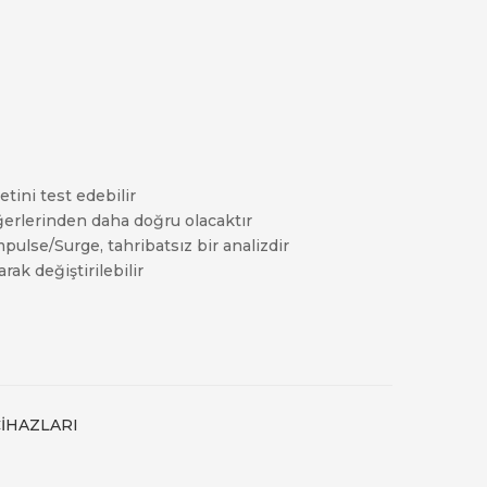
tini test edebilir
erlerinden daha doğru olacaktır
mpulse/Surge, tahribatsız bir analizdir
rak değiştirilebilir
İHAZLARI