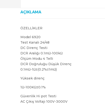
AÇIKLAMA
ÖZELLİKLER
Model 6920
Test Kanalı 24/48
DC Direnç Testi
DCR Aralığı 0.1mΩ-100kΩ
Ölçüm Modu 4 Telli
DCR Doğruluğu Düşük Direnç
0.1mΩ-1Ω±(0.2%±1mΩ)
Yüksek direnç
1Ω-100KΩ±0.1%
Güvenlik Hi pot Testi
AC Çıkış Voltajı 100V-3000V