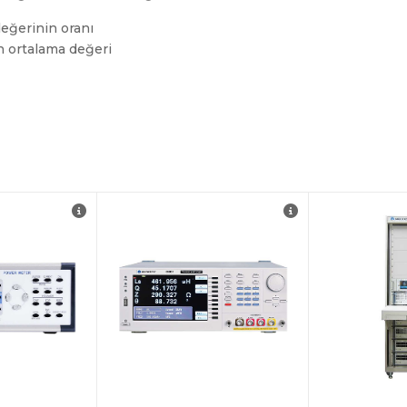
eğerinin oranı
in ortalama değeri
Akım ve fr
 amp/watt-
tarama anal
Frekans ya
0.001W-16KW
10MHz
oftware
DC Bias A
(6243)
 D.P.I. of
DCR Ölçüm
Dahili Geç