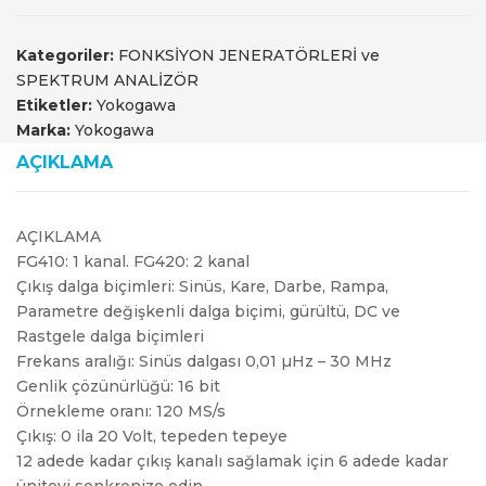
Kategoriler:
FONKSİYON JENERATÖRLERİ ve
SPEKTRUM ANALİZÖR
Etiketler:
Yokogawa
Marka:
Yokogawa
AÇIKLAMA
AÇIKLAMA
FG410: 1 kanal. FG420: 2 kanal
Çıkış dalga biçimleri: Sinüs, Kare, Darbe, Rampa,
Parametre değişkenli dalga biçimi, gürültü, DC ve
Rastgele dalga biçimleri
Frekans aralığı: Sinüs dalgası 0,01 µHz – 30 MHz
Genlik çözünürlüğü: 16 bit
Örnekleme oranı: 120 MS/s
Çıkış: 0 ila 20 Volt, tepeden tepeye
12 adede kadar çıkış kanalı sağlamak için 6 adede kadar
üniteyi senkronize edin