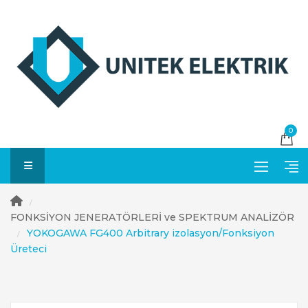
0
Genel Amaçlı Pensampermetreler
AC Yüksek Voltaj Pensampermetreler
Yüksek Gerilim Faz Test Cihazlar
/
FONKSİYON JENERATÖRLERİ ve SPEKTRUM ANALİZÖR
YOKOGAWA FG400 Arbitrary izolasyon/Fonksiyon
/
Üreteci