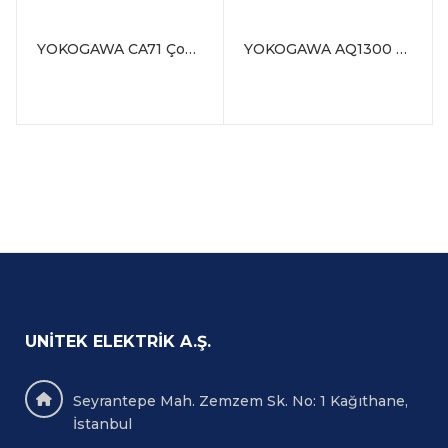
YOKOGAWA CA71 Çok İşlevli Taşınabilir Kalibratör
YOKOGAWA AQ1300 Series 1G/10G Ethernet Multi Field Tester
UNITEK ELEKTRIK A.Ş.
Seyrantepe Mah. Zemzem Sk. No: 1 Kağıthane,
İstanbul