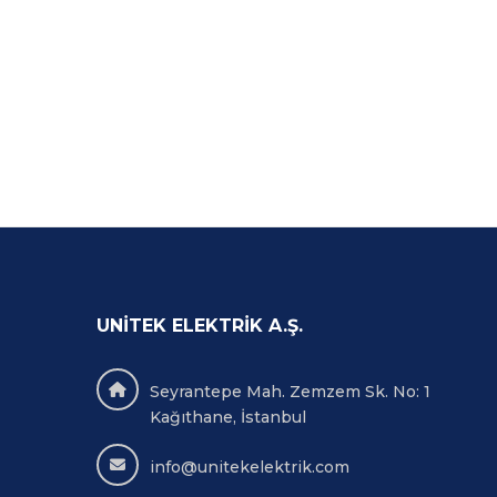
direncini hızlı ve doğru bir
şekilde ölçmesini sağlar.
UNITEK ELEKTRIK A.Ş.
Seyrantepe Mah. Zemzem Sk. No: 1
Kağıthane, İstanbul
info@unitekelektrik.com