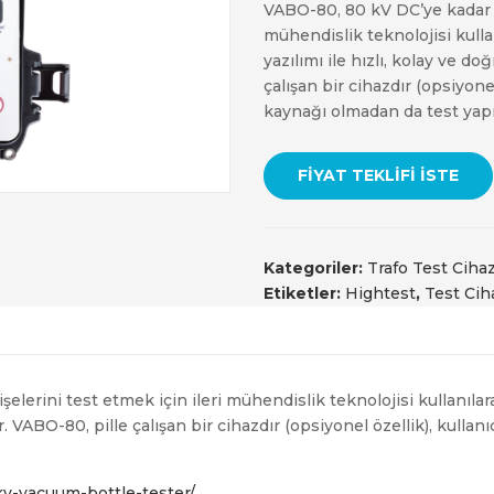
VABO-80, 80 kV DC’ye kadar de
mühendislik teknolojisi kulla
yazılımı ile hızlı, kolay ve d
çalışan bir cihazdır (opsiyonel
kaynağı olmadan da test yapm
FIYAT TEKLIFI İSTE
Kategoriler:
Trafo Test Cihaz
Etiketler:
Hightest
,
Test Ciha
lerini test etmek için ileri mühendislik teknolojisi kullanılara
ir. VABO-80, pille çalışan bir cihazdır (opsiyonel özellik), kulla
kv-vacuum-bottle-tester/