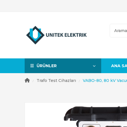
ÜRÜNLER
ANA S
Genel Amaçlı Pensampermetreler
AC Yüksek Voltaj Pensampermetreler
Yüksek Gerilim Faz Test Cihazlar
Trafo Test Cihazları
VABO-80, 80 kV Vacuu
/
/