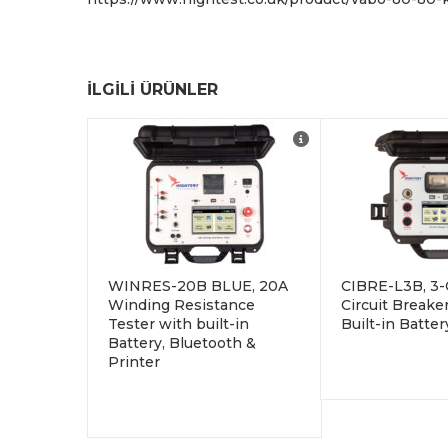
İLGILI ÜRÜNLER
WINRES-20B BLUE,
transformatörlerin sargı
direncini ölçmek için ileri
mühendislik teknolojisi
kullanılarak tasarlanmıştır.
WINRES-20B BLUE, akım,
WINRES-20B BLUE, 20A
CIBRE-L3B, 3-
gerilim, güç trafosu
Winding Resistance
Circuit Breake
sargılarını ve şönt
Tester with built-in
Built-in Batter
Battery, Bluetooth &
dirençlerini ölçebilir. 20A’e
Printer
kadar Doğru Akım
uygulamak, WINRES-20
BLUE’nun
transformatörlerin