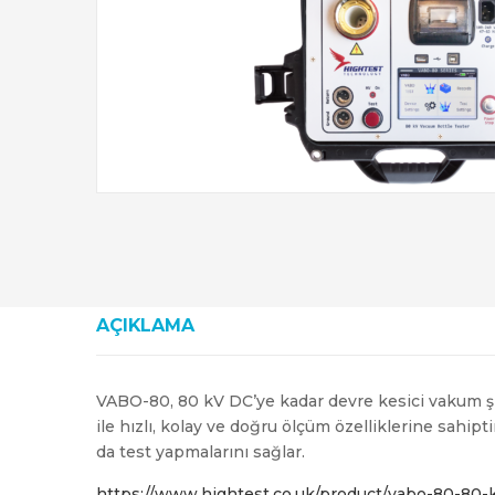
AÇIKLAMA
VABO-80, 80 kV DC’ye kadar devre kesici vakum şişe
ile hızlı, kolay ve doğru ölçüm özelliklerine sahipt
da test yapmalarını sağlar.
https://www.hightest.co.uk/product/vabo-80-80-