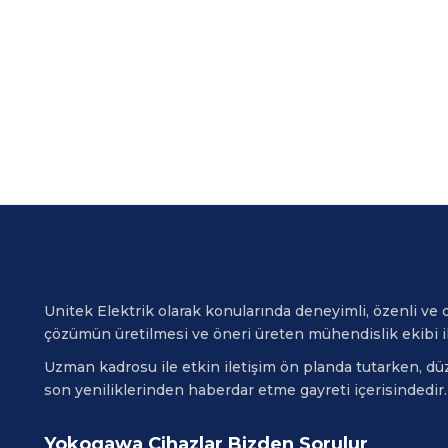
kullanarak TURA-03B
BLUE kesin sonuçlar
üretebilir. TURA-03B
BLUE, geniş aralık (0,8 –
50.000) oran ölçüm
kabiliyeti ve yüksek
hassasiyet (%0,08) ile en
doğru cihazlardan biridir.
Unitek Elektrik olarak konularında deneyimli, özenli ve di
çözümün üretilmesi ve öneri üreten mühendislik ekibi i
Uzman kadrosu ile etkin iletişim ön planda tutarken, düze
son yeniliklerinden haberdar etme gayreti içerisindedir.
Yokogawa Cihazlar Bizden Sorulur