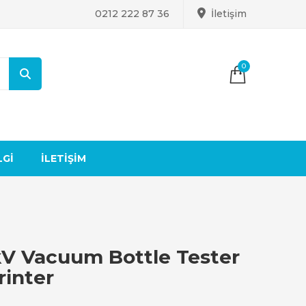
0212 222 87 36
İletişim
0
LGI
İLETIŞIM
V Vacuum Bottle Tester
rinter