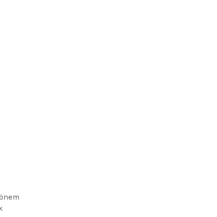
k önem
k