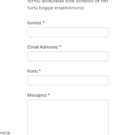
formu doldurarak bize sorabilir ve her
türlü bilgiye erişebilirsiniz.
Contact
İsminiz
*
Us
Email Adresiniz
*
Konu
*
Mesajınız
*
nelik