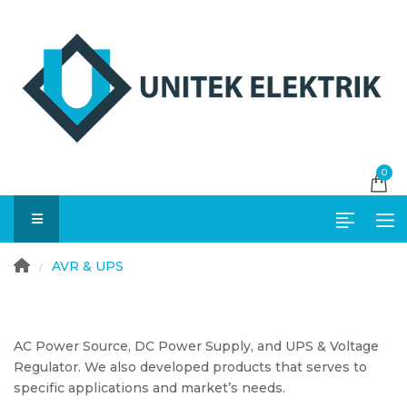
0
Genel Amaçlı Pensampermetreler
AC Yüksek Voltaj Pensampermetreler
Yüksek Gerilim Faz Test Cihazlar
AVR & UPS
/
AC Power Source, DC Power Supply, and UPS & Voltage
Regulator. We also developed products that serves to
specific applications and market’s needs.