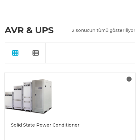
AVR & UPS
2 sonucun tümü gösteriliyor
E
Y
G
S
Solid State Power Conditioner