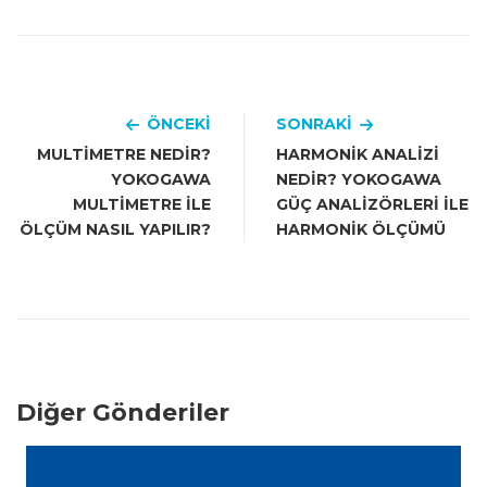
ÖNCEKI
SONRAKI
MULTIMETRE NEDIR?
HARMONIK ANALIZI
YOKOGAWA
NEDIR? YOKOGAWA
MULTIMETRE ILE
GÜÇ ANALIZÖRLERI ILE
ÖLÇÜM NASIL YAPILIR?
HARMONIK ÖLÇÜMÜ
Diğer Gönderiler