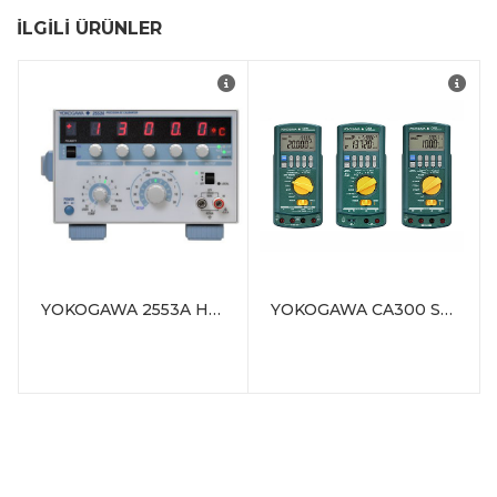
İLGILI ÜRÜNLER
YOKOGAWA 2553A Hassas DC Kalibratörü
YOKOGAWA CA300 Serisi İşlem Kalibratörü