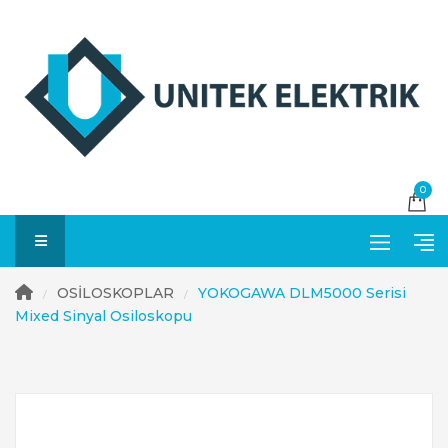
0
Genel Amaçlı Pensampermetreler
AC Yüksek Voltaj Pensampermetreler
Yüksek Gerilim Faz Test Cihazlar
OSİLOSKOPLAR
YOKOGAWA DLM5000 Serisi
/
/
Mixed Sinyal Osiloskopu