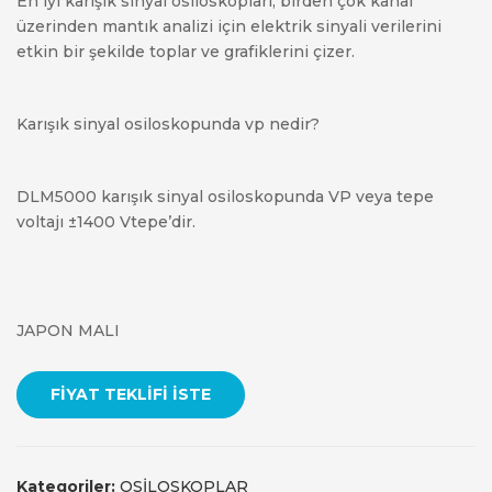
En iyi karışık sinyal osiloskopları, birden çok kanal
üzerinden mantık analizi için elektrik sinyali verilerini
etkin bir şekilde toplar ve grafiklerini çizer.
Karışık sinyal osiloskopunda vp nedir?
DLM5000 karışık sinyal osiloskopunda VP veya tepe
voltajı ±1400 Vtepe’dir.
JAPON MALI
FIYAT TEKLIFI İSTE
Kategoriler:
OSİLOSKOPLAR