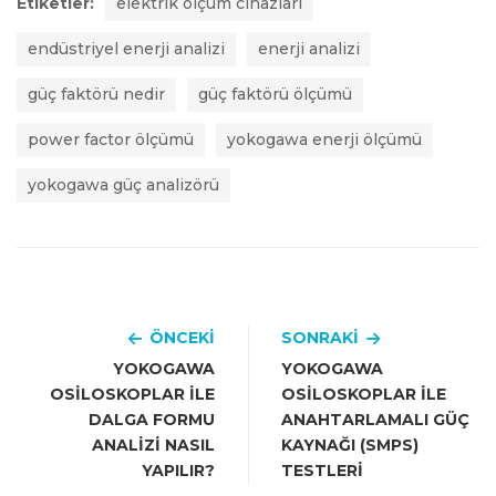
Etiketler:
elektrik ölçüm cihazları
endüstriyel enerji analizi
enerji analizi
güç faktörü nedir
güç faktörü ölçümü
power factor ölçümü
yokogawa enerji ölçümü
yokogawa güç analizörü
ÖNCEKI
SONRAKI
YOKOGAWA
YOKOGAWA
OSILOSKOPLAR ILE
OSILOSKOPLAR ILE
DALGA FORMU
ANAHTARLAMALI GÜÇ
ANALIZI NASIL
KAYNAĞI (SMPS)
YAPILIR?
TESTLERI