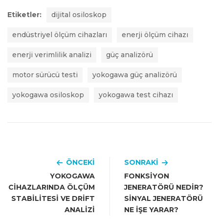
Etiketler:
dijital osiloskop
endüstriyel ölçüm cihazları
enerji ölçüm cihazı
enerji verimlilik analizi
güç analizörü
motor sürücü testi
yokogawa güç analizörü
yokogawa osiloskop
yokogawa test cihazı
ÖNCEKI
SONRAKI
YOKOGAWA
FONKSIYON
CIHAZLARINDA ÖLÇÜM
JENERATÖRÜ NEDIR?
STABILITESI VE DRIFT
SINYAL JENERATÖRÜ
ANALIZI
NE İŞE YARAR?