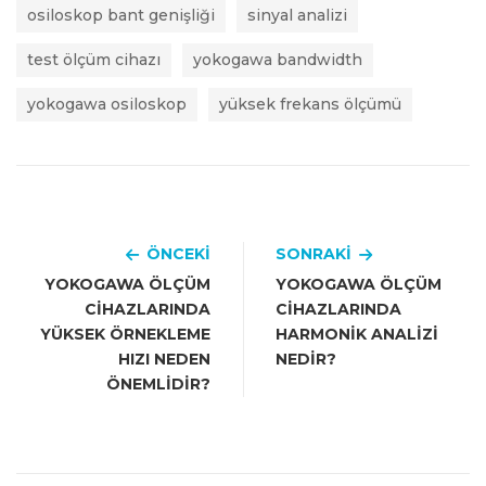
osiloskop bant genişliği
sinyal analizi
test ölçüm cihazı
yokogawa bandwidth
yokogawa osiloskop
yüksek frekans ölçümü
ÖNCEKI
SONRAKI
YOKOGAWA ÖLÇÜM
YOKOGAWA ÖLÇÜM
CIHAZLARINDA
CIHAZLARINDA
YÜKSEK ÖRNEKLEME
HARMONIK ANALIZI
HIZI NEDEN
NEDIR?
ÖNEMLIDIR?